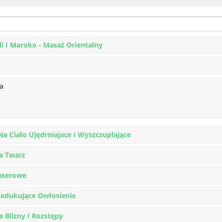
i I Maroko - Masaż Orientalny
a
Na Ciało Ujędrniajace I Wyszczuplające
a Twarz
Laserowe
 Redukujące Owłosienie
a Blizny I Rozstępy