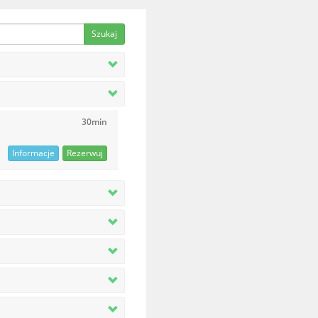
30min
Informacje
Rezerwuj