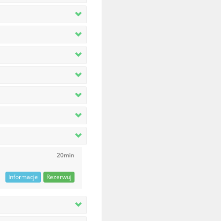
20min
Informacje
Rezerwuj