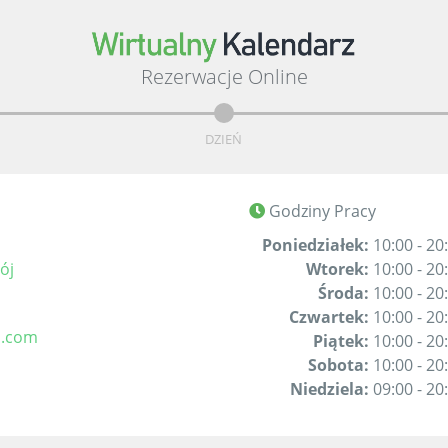
Rezerwacje Online
DZIEŃ
Godziny Pracy
Poniedziałek:
10:00 - 20
ój
Wtorek:
10:00 - 20
Środa:
10:00 - 20
Czwartek:
10:00 - 20
l.com
Piątek:
10:00 - 20
Sobota:
10:00 - 20
Niedziela:
09:00 - 20