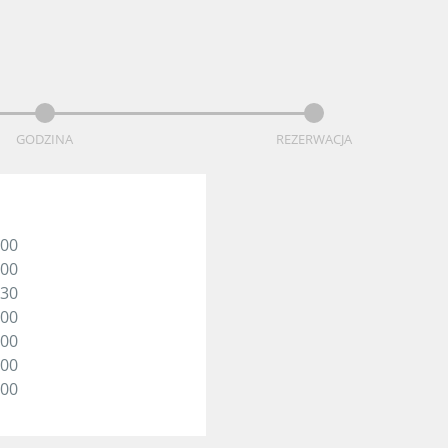
GODZINA
REZERWACJA
:00
:00
:30
:00
:00
:00
:00